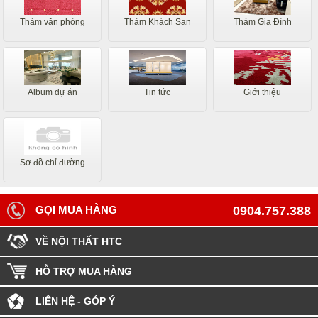
Thảm văn phòng
Thảm Khách Sạn
Thảm Gia Đình
Album dự án
Tin tức
Giới thiệu
Sơ đồ chỉ đường
GỌI MUA HÀNG
0904.757.388
VỀ NỘI THẤT HTC
HỖ TRỢ MUA HÀNG
LIÊN HỆ - GÓP Ý