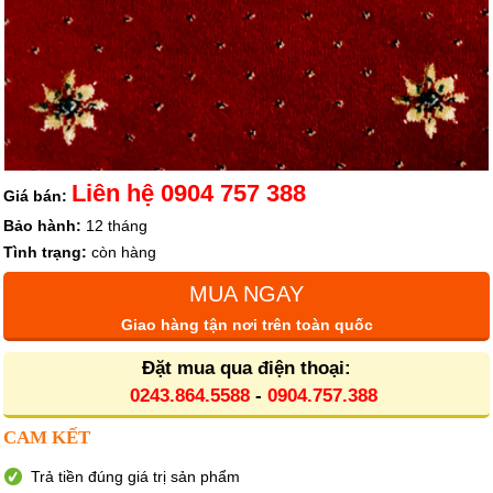
Liên hệ 0904 757 388
Giá bán:
Bảo hành:
12 tháng
Tình trạng:
còn hàng
MUA NGAY
Giao hàng tận nơi trên toàn quốc
Đặt mua qua điện thoại:
0243.864.5588
-
0904.757.388
CAM KẾT
Trả tiền đúng giá trị sản phẩm